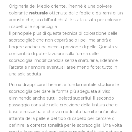
Originaria del Medio oriente, l’henné è una polvere
colorante
naturale
ottenuta dalle foglie e dai rami di un
arbusto che, sin dall’antichità, è stata usata per colorare
i capelli o le sopracciglia
Il principale plus di questa tecnica di colorazione delle
sopraccigliaè che non coprirà solo i peli ma andrà a
tingere anche una piccola porzione di pelle. Questo vi
consentirà di poter lavorare sulla forma delle
sopracciglia, modificandola senza snaturarla, ridefinire
l’arcata e riempire eventuali aree meno folte; tutto in
una sola seduta
Prima di applicare l’henné, è fondamentale studiare le
sopracciglia per dare la forma più adeguata al viso
eliminando anche tutti i peletti superflui. Il secondo
passaggio consiste nella creazione della tintura che di
base è rossastra e che va modulata tramite un’analisi
attenta della pelle e del tipo di capello per cercare di
definire la corretta tonalità per le sopracciglia. Una volta
creata, la miscela è applicata in modo del tutto naturale