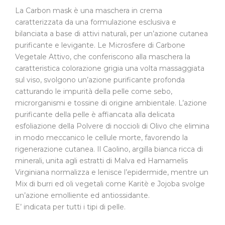
La Carbon mask è una maschera in crema
caratterizzata da una formulazione esclusiva e
bilanciata a base di attivi naturali, per un’azione cutanea
purificante e levigante. Le Microsfere di Carbone
Vegetale Attivo, che conferiscono alla maschera la
caratteristica colorazione grigia una volta massaggiata
sul viso, svolgono un’azione purificante profonda
catturando le impurità della pelle come sebo,
microrganismi e tossine di origine ambientale. L’azione
purificante della pelle è affiancata alla delicata
esfoliazione della Polvere di noccioli di Olivo che elimina
in modo meccanico le cellule morte, favorendo la
rigenerazione cutanea. Il Caolino, argilla bianca ricca di
minerali, unita agli estratti di Malva ed Hamamelis
Virginiana normalizza e lenisce l’epidermide, mentre un
Mix di burri ed oli vegetali come Karitè e Jojoba svolge
un’azione emolliente ed antiossidante.
E’ indicata per tutti i tipi di pelle.